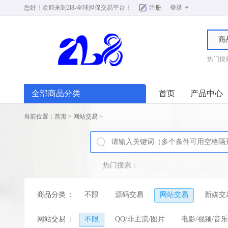
您好！欢迎来到
2l8-全球担保交易平台
！
注册
登录
商
热门搜
全部商品分类
首页
产品中心
当前位置：
首页
>
网站交易
>
热门搜索：
商品分类
：
不限
源码交易
网站交易
新媒交
网站交易
：
不限
QQ/非主流/图片
电影/视频/音乐