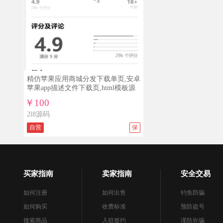
精仿苹果应用商城分发下载单页,安卓
苹果app描述文件下载页,html模板源
码,界面美观大气
￥100
2l8源码
自营
保
买家指南
卖家指南
安全交易
如何注册
如何出售
钓鱼防骗
如何购买
收费标准
预防盗号
搜索商品
入驻签约
谨防诈骗