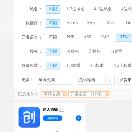
论坛/社区/问答
二手/B２B/分类
软件
域名
：
不限
1-3位域名
4-6位域名
4位
行业/办公/系统
体育/运动/赛事
物流
Access
Mysql
Mssql
Ora
数据库
：
不限
PHP
ASP
JAVA
HTML
开发语言
：
不限
授权
：
不限
有授权
无授权
自建网
收录权重
：
不限
1-3权重
4-6权重
7以上权重
更多：
最近更新
是否精选
发货形
已选条件：
网站交易
开发语言：HTML