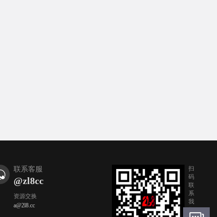
联系客服
扫
码
@zl8cc
联
系
资源交换
我
a@2l8.cc
们