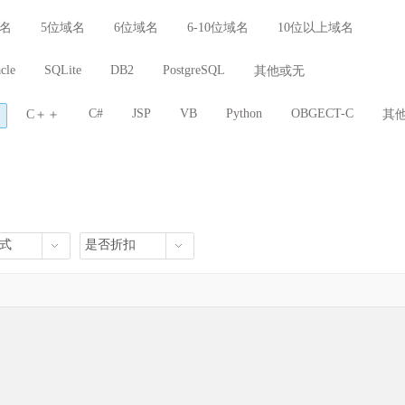
/下载/电脑
旅游/餐饮/票务
房产/商铺/装修
学校/教育/人才
域名
5位域名
6位域名
6-10位域名
10位以上域名
/快递/交通
域名/空间/建站
Wap/微信/App
cle
SQLite
DB2
PostgreSQL
其他或无
C#
JSP
VB
Python
OBGECT-C
C＋＋
其
式
是否折扣