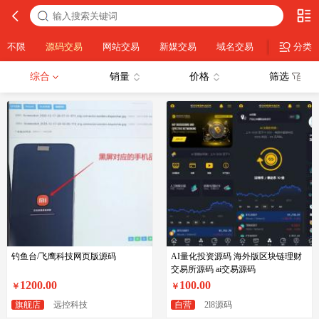
不限
源码交易
网站交易
新媒交易
域名交易
素材交易
分类
综合
销量
价格
筛选
钓鱼台/飞鹰科技网页版源码
AI量化投资源码 海外版区块链理财
交易所源码 ai交易源码
1200.00
100.00
￥
￥
旗舰店
远控科技
自营
2l8源码