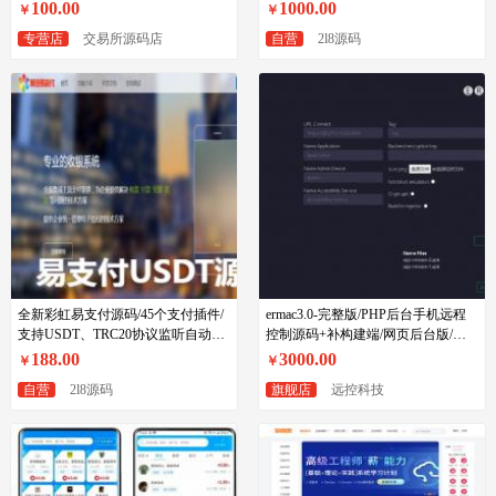
换包名签名系统
100.00
1000.00
￥
￥
专营店
交易所源码店
自营
2l8源码
全新彩虹易支付源码/45个支付插件/
ermac3.0-完整版/PHP后台手机远程
支持USDT、TRC20协议监听自动回
控制源码+补构建端/网页后台版/安
调
卓远控木马/手机监控软件
188.00
3000.00
￥
￥
自营
2l8源码
旗舰店
远控科技