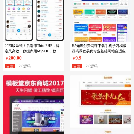
2025版系统！后端用ThinkPHP，稳
H5知识付费网课下载手机学习模板
定又高效；数据库用MySQL，数据
源码课程易优专业基础网站自适应
存储超靠谱；前端用Vue，界面流畅
200.00
9.9
￥
￥
又好看。前后端分离开发，代码清
自营
2l8源码
自营
2l8源码
晰，维护方便。无论是发布任务、审
核稿件，还是处理投诉，后台操作一
键搞定。系统支持快速生成代码，新
手也能快速上手。快来体验，让任务
管理更轻松！