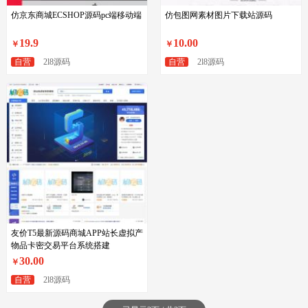
仿京东商城ECSHOP源码pc端移动端
仿包图网素材图片下载站源码
19.9
10.00
￥
￥
自营
2l8源码
自营
2l8源码
友价T5最新源码商城APP站长虚拟产
物品卡密交易平台系统搭建
30.00
￥
自营
2l8源码