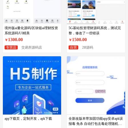
境外版ai量化源码/区块链ai理财投资
5G基站投资理财源码系统，测试完
系统源码/UI精美
整，修改了一些错误
1300.00
1500.00
￥
￥
专营店
交易所源码店
自营
2l8源码
app下载页，定制开发，apk下载
全新改版本带加固功能app安卓apk误
报毒 免杀 自动打包去毒处理随机更