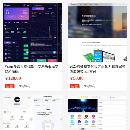
Vexus多语言虚拟货币交易所/java交
2025彩虹易支付官方正版无删减完整
易所源码
版源码带usdt支付
120.00
50.00
￥
￥
自营
2l8源码
自营
2l8源码