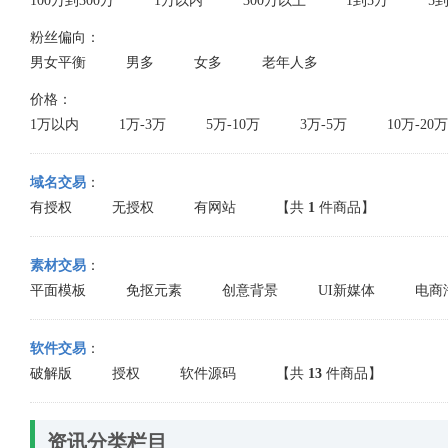
100万到300万
1万以内
300万以上
1到5万
5到
粉丝偏向：
男女平衡
男多
女多
老年人多
价格：
1万以内
1万-3万
5万-10万
3万-5万
10万-20万
域名交易
：
有授权
无授权
有网站
【共
1
件商品】
素材交易
：
平面模板
免抠元素
创意背景
UI新媒体
电商
软件交易
：
破解版
授权
软件源码
【共
13
件商品】
资讯分类栏目