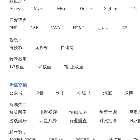
数据库：
Access
Mysql
Mssql
Oracle
SQLite
DB2
开发语言：
PHP
ASP
JAVA
HTML
C#
C＋＋
授权：
有授权
无授权
自建网
收录权重：
1-3权重
4-6权重
7以上权重
新媒交易
：
公众号
抖音
快手
小红书
淘宝
微博
所属类目：
搞笑段子
电影视频
情感杂谈
教育培训
母婴
游戏娱乐
明星八卦
行业垂直
财政经济
风水
粉丝数：