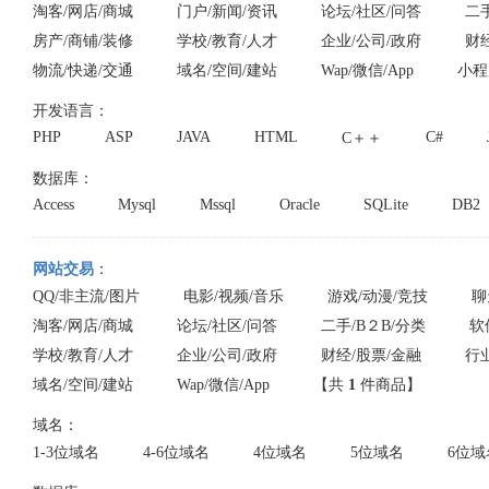
淘客/网店/商城
门户/新闻/资讯
论坛/社区/问答
二手
房产/商铺/装修
学校/教育/人才
企业/公司/政府
财
物流/快递/交通
域名/空间/建站
Wap/微信/App
小程
开发语言：
PHP
ASP
JAVA
HTML
C#
C＋＋
数据库：
Access
Mysql
Mssql
Oracle
SQLite
DB2
网站交易
：
QQ/非主流/图片
电影/视频/音乐
游戏/动漫/竞技
聊
淘客/网店/商城
论坛/社区/问答
二手/B２B/分类
软
学校/教育/人才
企业/公司/政府
财经/股票/金融
行
域名/空间/建站
Wap/微信/App
【共
1
件商品】
域名：
1-3位域名
4-6位域名
4位域名
5位域名
6位域